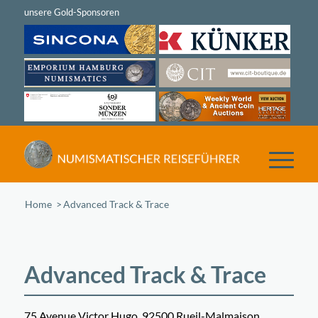
Home
/
Advanced Track & Trace
Advanced Track & Trace
75 Avenue Victor Hugo, 92500 Rueil-Malmaison