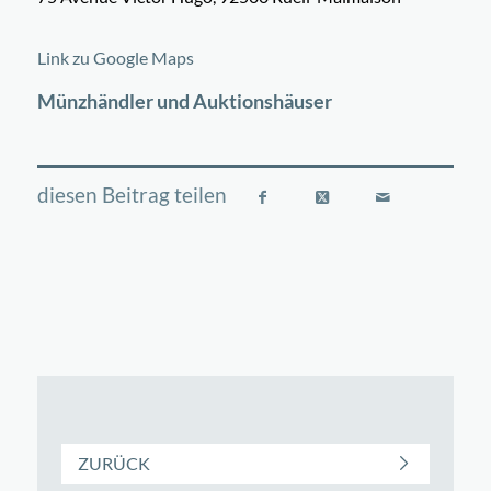
©
OpenStreetMap
contributors
+
Link zu Google Maps
−
Münzhändler und Auktionshäuser
ZURÜCK