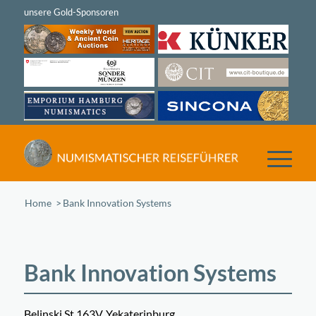
Home
/
Bank Innovation Systems
Bank Innovation Systems
Belinski St 163V, Yekaterinburg