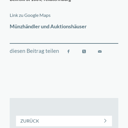
©
OpenStreetMap
contributors
+
Link zu Google Maps
−
Münzhändler und Auktionshäuser
ZURÜCK