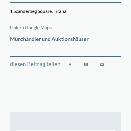
1 Scanderbeg Square, Tirana
©
OpenStreetMap
contributors
+
Link zu Google Maps
−
Münzhändler und Auktionshäuser