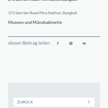
©
OpenStreetMap
contributors
+
273 Sam Sen Road Phra Nakhon, Bangkok
−
Museen und Münzkabinette
ZURÜCK