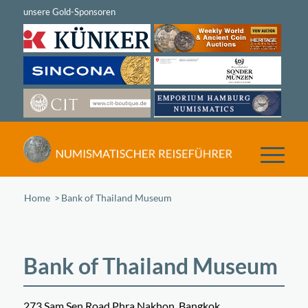
Home
/
Bank of Thailand Museum
Bank of Thailand Museum
273 Sam Sen Road Phra Nakhon, Bangkok