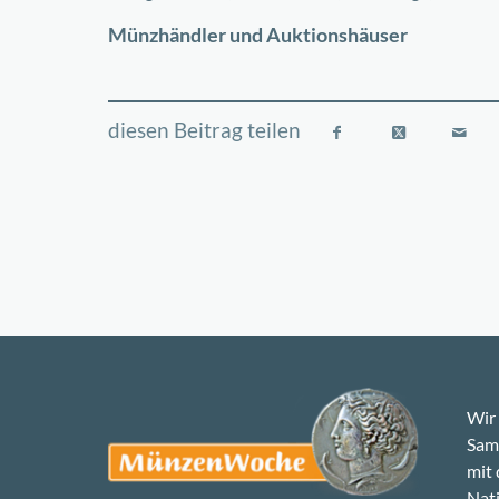
−
Münzhändler und Auktionshäuser
Wir 
Samm
mit
Nati