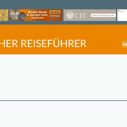
©
OpenStreetMap
contri