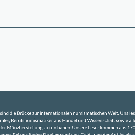
sind die Brücke zur internationalen numismatischen Welt. Uns le
ler, Berufsnumismatiker aus Handel und Wissenschaft sowie alle
 der Münzherstellung zu tun haben. Unsere Leser kommen aus 17
onen. Bei uns finden Sie alles rund ums Geld - von der Antike bis z