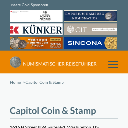
Home
/
Capitol Coin & Stamp
Capitol Coin & Stamp
1616 H Street NW, Suite B-1, Washington, US