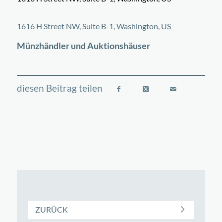
©
OpenStreetMap
contributors
+
1616 H Street NW, Suite B-1, Washington, US
−
Münzhändler und Auktionshäuser
ZURÜCK