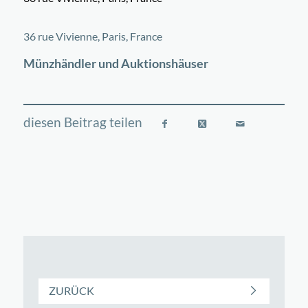
©
OpenStreetMap
contributors
+
36 rue Vivienne, Paris, France
−
Münzhändler und Auktionshäuser
ZURÜCK