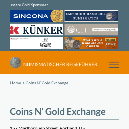
Home
/
Coins N‘ Gold Exchange
Coins N‘ Gold Exchange
157 Marlborough Street, Portland, US