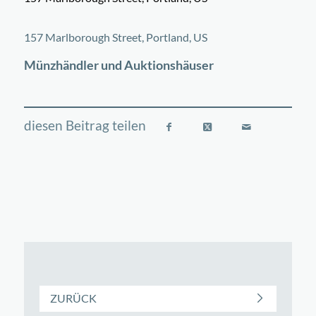
©
OpenStreetMap
contributors
+
157 Marlborough Street, Portland, US
−
Münzhändler und Auktionshäuser
ZURÜCK