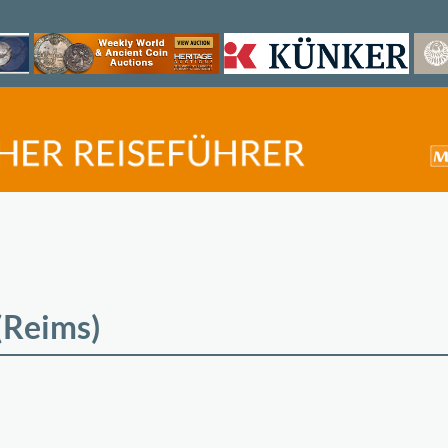
(Reims)
©
OpenStreetMap
contri