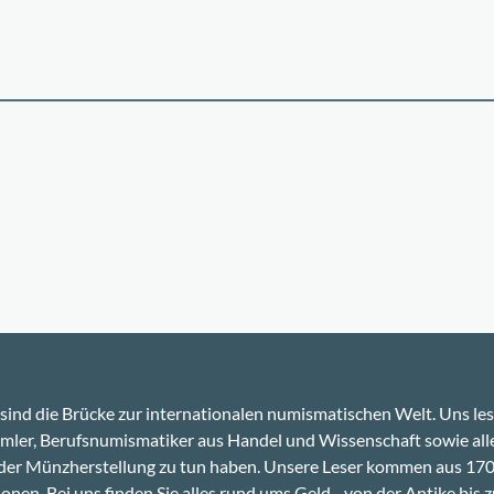
sind die Brücke zur internationalen numismatischen Welt. Uns le
ler, Berufsnumismatiker aus Handel und Wissenschaft sowie alle
 der Münzherstellung zu tun haben. Unsere Leser kommen aus 17
onen. Bei uns finden Sie alles rund ums Geld - von der Antike bis z