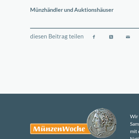
−
Münzhändler und Auktionshäuser
Wir 
Samm
mit
Nati