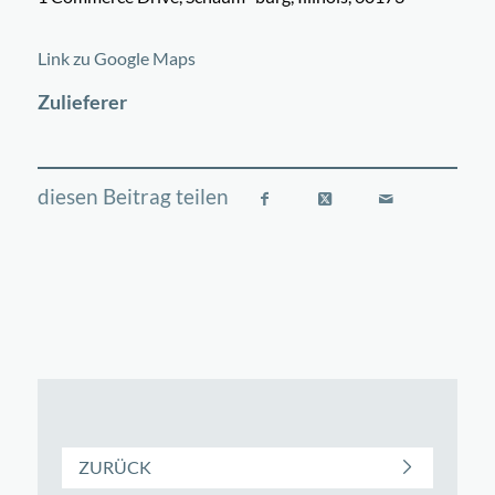
©
OpenStreetMap
contributors
+
Link zu Google Maps
−
Zulieferer
ZURÜCK