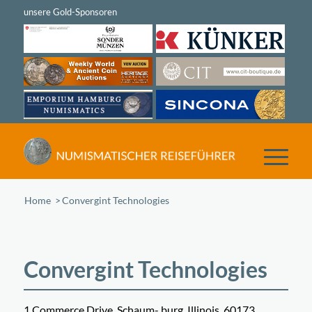
Home
/
Convergint Technologies
Convergint Technologies
1 Commerce Drive, Schaum- burg, Illinois, 60173