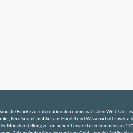
sind die Brücke zur internationalen numismatischen Welt. Uns le
ler, Berufsnumismatiker aus Handel und Wissenschaft sowie alle
 der Münzherstellung zu tun haben. Unsere Leser kommen aus 17
onen. Bei uns finden Sie alles rund ums Geld - von der Antike bis z