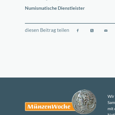
−
Numismatische Dienstleister
Wir 
Samm
mit
Nati