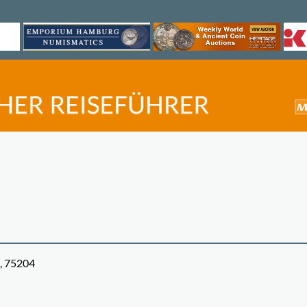
s, 75204
©
OpenStreetMap
contri