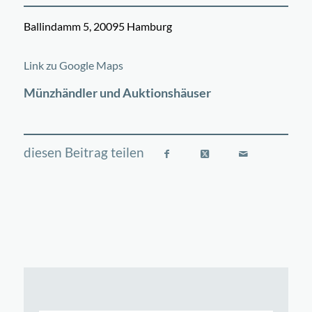
Ballindamm 5, 20095 Hamburg
©
OpenStreetMap
contributors
+
Link zu Google Maps
−
Münzhändler und Auktionshäuser