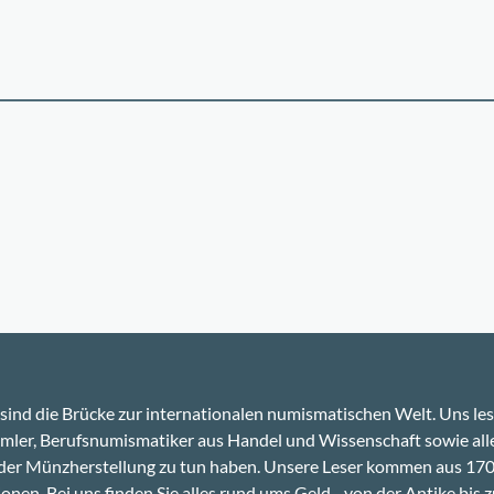
sind die Brücke zur internationalen numismatischen Welt. Uns le
ler, Berufsnumismatiker aus Handel und Wissenschaft sowie alle
 der Münzherstellung zu tun haben. Unsere Leser kommen aus 17
onen. Bei uns finden Sie alles rund ums Geld - von der Antike bis z