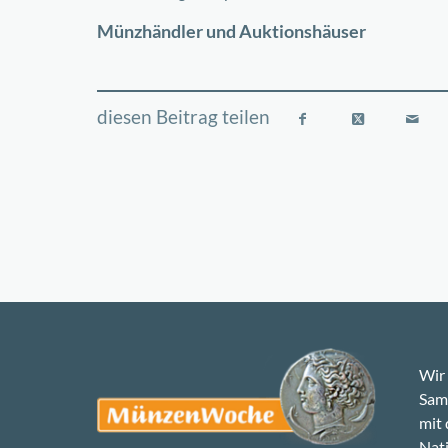
−
Münzhändler und Auktionshäuser
Wir 
Samm
mit
Nati