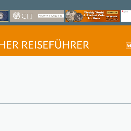
©
OpenStreetMap
contri