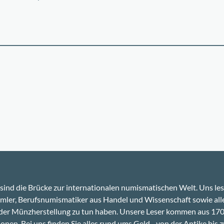
sind die Brücke zur internationalen numismatischen Welt. Uns le
ler, Berufsnumismatiker aus Handel und Wissenschaft sowie alle
 der Münzherstellung zu tun haben. Unsere Leser kommen aus 17
onen. Bei uns finden Sie alles rund ums Geld - von der Antike bis z