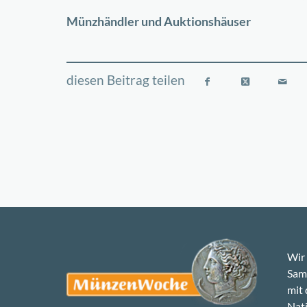
−
Münzhändler und Auktionshäuser
Wir 
Samm
mit
Nati