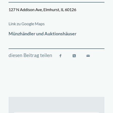
127 N Addison Ave, Elmhurst, IL 60126
©
OpenStreetMap
contributors
+
Link zu Google Maps
−
Münzhändler und Auktionshäuser