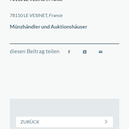
©
OpenStreetMap
contributors
+
78110 LE VESINET, France
−
Münzhändler und Auktionshäuser
ZURÜCK