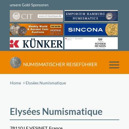
Home
/
Elysées Numismatique
Elysées Numismatique
78110 LE VESINET, France