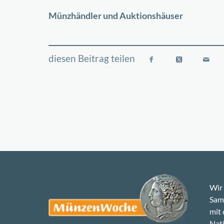
−
Münzhändler und Auktionshäuser
Wir 
Samm
mit
Nati