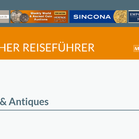
s & Antiques
©
OpenStreetMap
contri