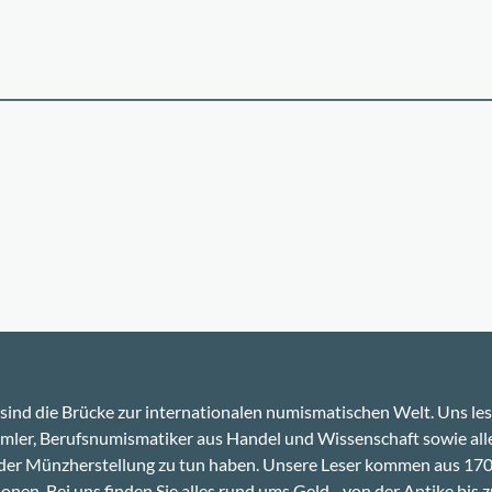
sind die Brücke zur internationalen numismatischen Welt. Uns le
ler, Berufsnumismatiker aus Handel und Wissenschaft sowie alle
 der Münzherstellung zu tun haben. Unsere Leser kommen aus 17
onen. Bei uns finden Sie alles rund ums Geld - von der Antike bis z