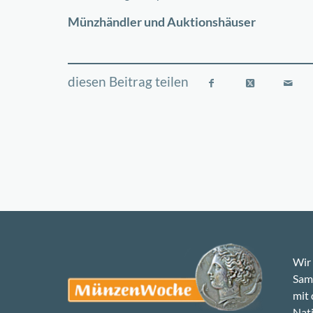
−
Münzhändler und Auktionshäuser
Wir 
Samm
mit
Nati