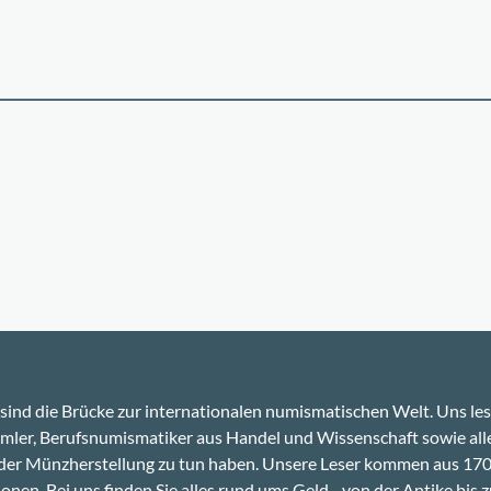
sind die Brücke zur internationalen numismatischen Welt. Uns le
ler, Berufsnumismatiker aus Handel und Wissenschaft sowie alle
 der Münzherstellung zu tun haben. Unsere Leser kommen aus 17
onen. Bei uns finden Sie alles rund ums Geld - von der Antike bis z