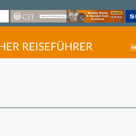
©
OpenStreetMap
contri