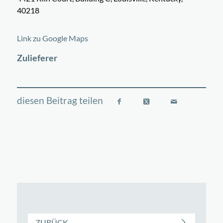
40218
©
OpenStreetMap
contributors
+
Link zu Google Maps
−
Zulieferer
ZURÜCK