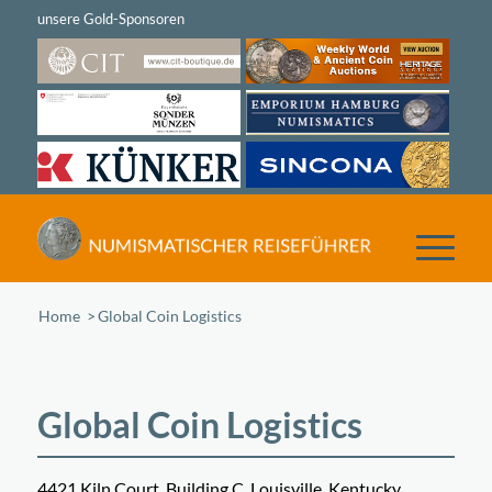
Home
/
Global Coin Logistics
Global Coin Logistics
4421 Kiln Court, Building C, Louisville, Kentucky,