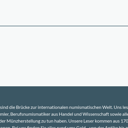
sind die Brücke zur internationalen numismatischen Welt. Uns le
ler, Berufsnumismatiker aus Handel und Wissenschaft sowie alle
 der Münzherstellung zu tun haben. Unsere Leser kommen aus 17
onen. Bei uns finden Sie alles rund ums Geld - von der Antike bis z