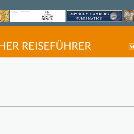
©
OpenStreetMap
contri