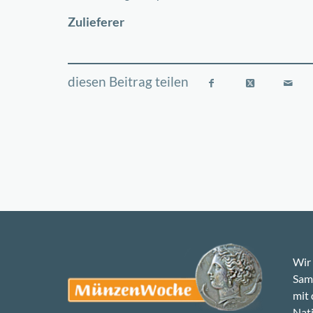
−
Zulieferer
Wir 
Samm
mit
Nati