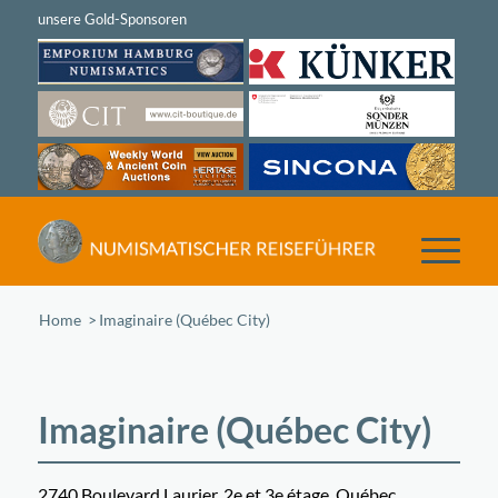
Home
/
Imaginaire (Québec City)
Imaginaire (Québec City)
2740 Boulevard Laurier, 2e et 3e étage, Québec,