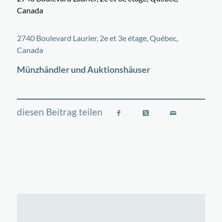
Canada
©
OpenStreetMap
contributors
+
2740 Boulevard Laurier, 2e et 3e étage, Québec,
−
Canada
Münzhändler und Auktionshäuser