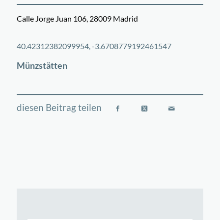
Calle Jorge Juan 106, 28009 Madrid
©
OpenStreetMap
contributors
+
40.42312382099954, -3.6708779192461547
−
Münzstätten