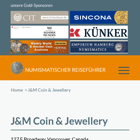
Home
/
J&M Coin & Jewellery
J&M Coin & Jewellery
127 E Broadway, Vancouver, Canada