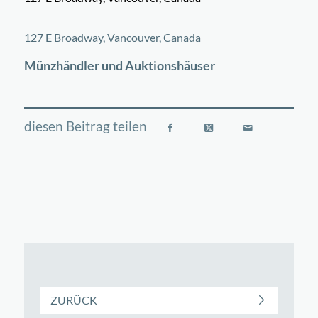
©
OpenStreetMap
contributors
+
127 E Broadway, Vancouver, Canada
−
Münzhändler und Auktionshäuser
ZURÜCK