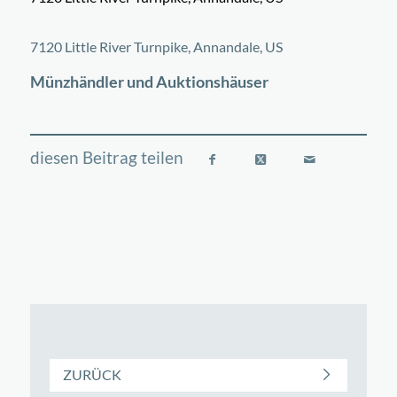
©
OpenStreetMap
contributors
+
7120 Little River Turnpike, Annandale, US
−
Münzhändler und Auktionshäuser
ZURÜCK