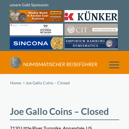
Home
/
Joe Gallo Coins – Closed
Joe Gallo Coins – Closed
7120 Little River Turnpike, Annandale, US