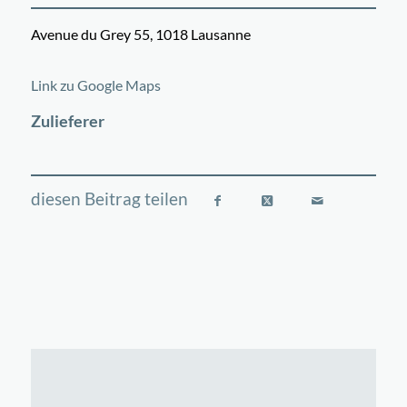
Avenue du Grey 55, 1018 Lausanne
©
OpenStreetMap
contributors
+
Link zu Google Maps
−
Zulieferer