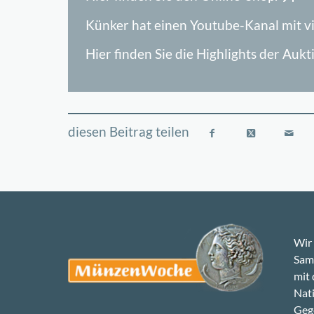
Künker hat einen Youtube-Kanal mit v
Hier finden Sie die Highlights der A
Wir 
Samm
mit
Nati
Gege