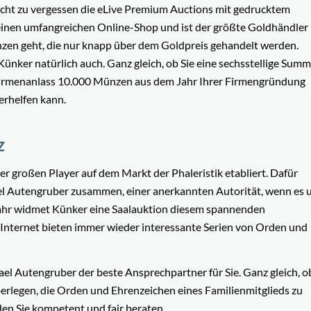
nicht zu vergessen die eLive Premium Auctions mit gedrucktem
 einen umfangreichen Online-Shop und ist der größte Goldhändler
en geht, die nur knapp über dem Goldpreis gehandelt werden.
ker natürlich auch. Ganz gleich, ob Sie eine sechsstellige Summ
 Firmenanlass 10.000 Münzen aus dem Jahr Ihrer Firmengründung
erhelfen kann.
z
der großen Player auf dem Markt der Phaleristik etabliert. Dafür
el Autengruber zusammen, einer anerkannten Autorität, wenn es
Jahr widmet Künker eine Saalauktion diesem spannenden
Internet bieten immer wieder interessante Serien von Orden und
ael Autengruber der beste Ansprechpartner für Sie. Ganz gleich, o
rlegen, die Orden und Ehrenzeichen eines Familienmitglieds zu
en Sie kompetent und fair beraten.