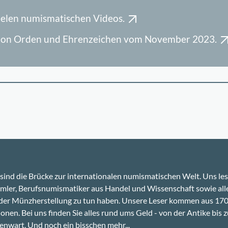
ielen numismatischen Videos.
uktion Orden und Ehrenzeichen vom November 2023.
sind die Brücke zur internationalen numismatischen Welt. Uns le
ler, Berufsnumismatiker aus Handel und Wissenschaft sowie alle
 der Münzherstellung zu tun haben. Unsere Leser kommen aus 17
onen. Bei uns finden Sie alles rund ums Geld - von der Antike bis z
nwart. Und noch ein bisschen mehr...