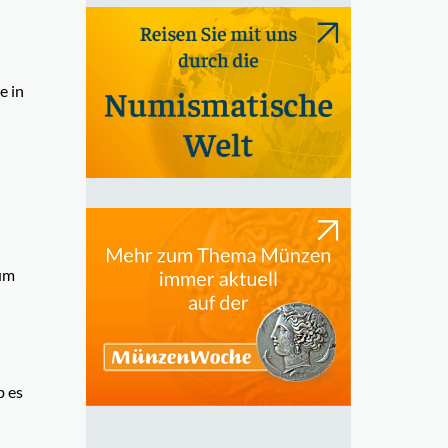
e in
 um
b es