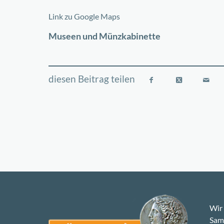
+
Link zu Google Maps
−
Museen und Münzkabinette
Wir 
Samm