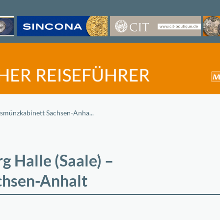
smünzkabinett Sachsen-Anha...
 Halle (Saale) –
chsen-Anhalt
©
OpenStreetMap
contri