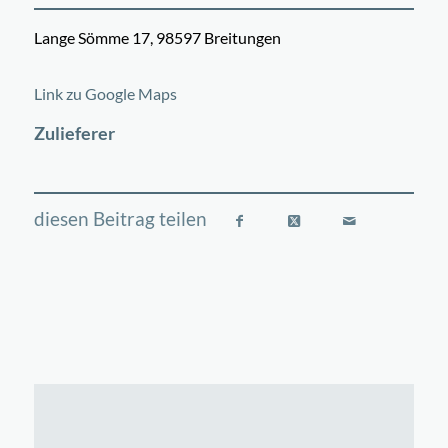
Lange Sömme 17, 98597 Breitungen
©
OpenStreetMap
contributors
+
Link zu Google Maps
−
Zulieferer