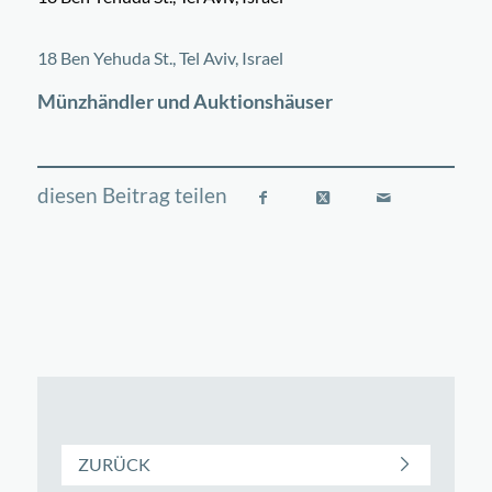
©
OpenStreetMap
contributors
+
18 Ben Yehuda St., Tel Aviv, Israel
−
Münzhändler und Auktionshäuser
ZURÜCK