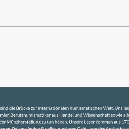
sind die Brücke zur internationalen numismatischen Welt. Uns le
ler, Berufsnumismatiker aus Handel und Wissenschaft sowie alle
 der Münzherstellung zu tun haben. Unsere Leser kommen aus 17
onen. Bei uns finden Sie alles rund ums Geld - von der Antike bis z