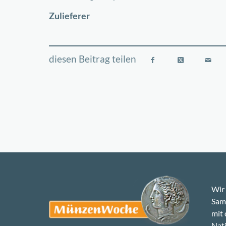
−
Zulieferer
Wir 
Samm
mit
Nati