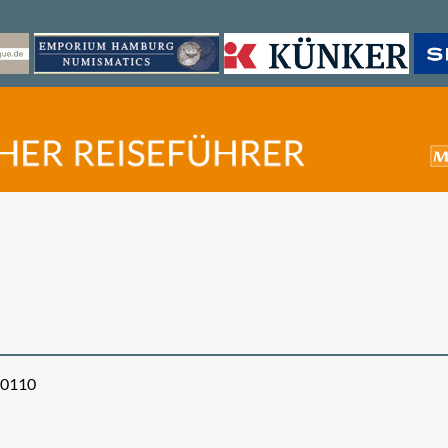
80110
©
OpenStreetMap
contri