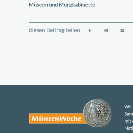
Museen und Münzkabinette
Wir 
Samm
mit
Nati