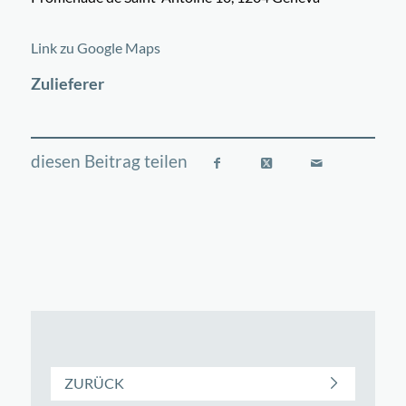
©
OpenStreetMap
contributors
+
Link zu Google Maps
−
Zulieferer
ZURÜCK