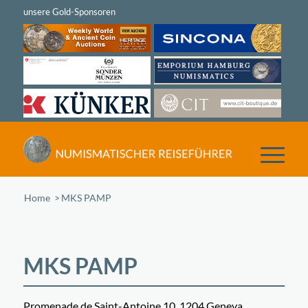
Home
/
MKS PAMP
MKS PAMP
Promenade de Saint-Antoine 10, 1204 Geneva