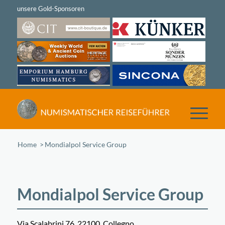
Home
/
Mondialpol Service Group
Mondialpol Service Group
Via Scalabrini 76, 22100, Collegno