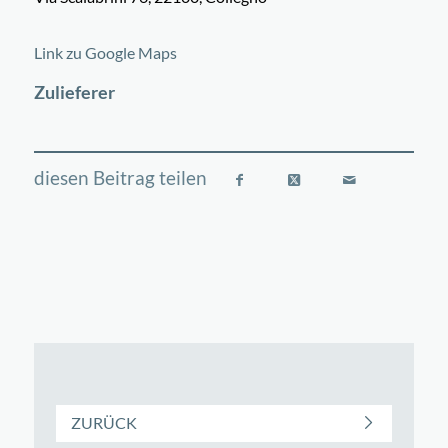
©
OpenStreetMap
contributors
+
Link zu Google Maps
−
Zulieferer
ZURÜCK