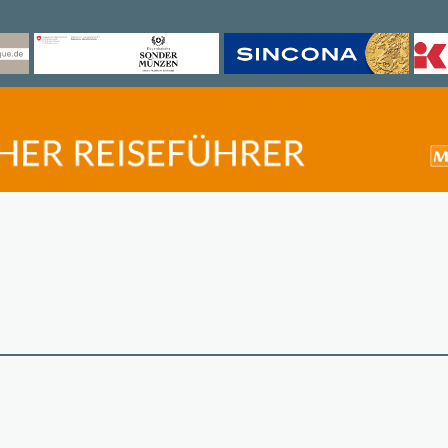
©
OpenStreetMap
contri