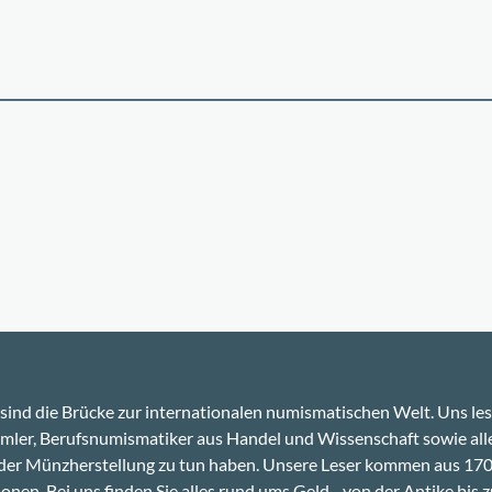
sind die Brücke zur internationalen numismatischen Welt. Uns le
ler, Berufsnumismatiker aus Handel und Wissenschaft sowie alle
 der Münzherstellung zu tun haben. Unsere Leser kommen aus 17
onen. Bei uns finden Sie alles rund ums Geld - von der Antike bis z