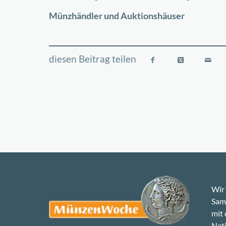
−
Münzhändler und Auktionshäuser
Wir 
Samm
mit
Nati