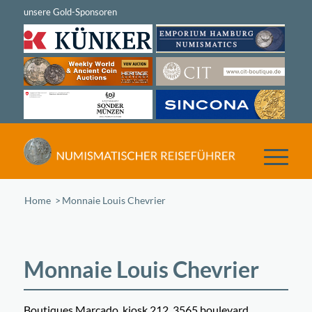
Home
/
Monnaie Louis Chevrier
Monnaie Louis Chevrier
Boutiques Marcado, kiosk 212, 3565 boulevard