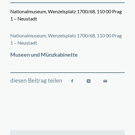
Nationalmuseum, Wenzelsplatz 1700/68, 110 00 Prag
1 – Neustadt
©
OpenStreetMap
contributors
+
Nationalmuseum, Wenzelsplatz 1700/68, 110 00 Prag
−
1 – Neustadt
Museen und Münzkabinette