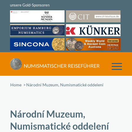
Home
/
Národní Muzeum, Numismatické oddelení
Národní Muzeum,
Numismatické oddelení