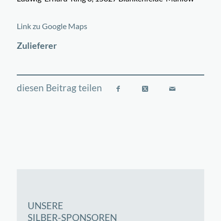
©
OpenStreetMap
contributors
+
Link zu Google Maps
−
Zulieferer
UNSERE
SILBER-SPONSOREN