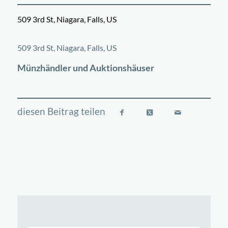
509 3rd St, Niagara, Falls, US
©
OpenStreetMap
contributors
+
509 3rd St, Niagara, Falls, US
−
Münzhändler und Auktionshäuser