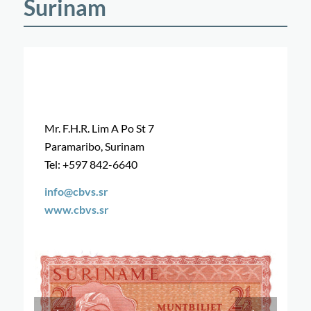
Surinam
Mr. F.H.R. Lim A Po St 7
Paramaribo, Surinam
Tel: +597 842-6640
info@cbvs.sr
www.cbvs.sr