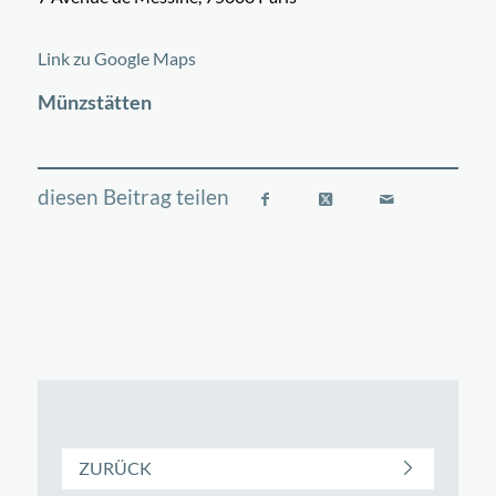
©
OpenStreetMap
contributors
+
Link zu Google Maps
−
Münzstätten
ZURÜCK