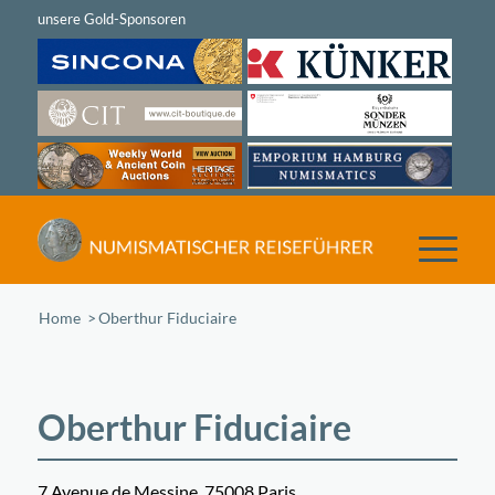
Home
/
Oberthur Fiduciaire
Oberthur Fiduciaire
7 Avenue de Messine, 75008 Paris