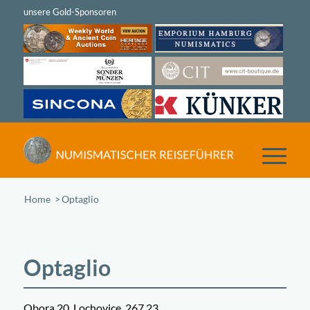
Home
/
Optaglio
Optaglio
Obora 20, Lochovice, 267 23