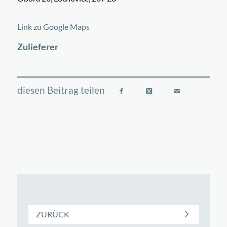
©
OpenStreetMap
contributors
+
Link zu Google Maps
−
Zulieferer
ZURÜCK