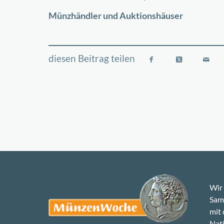
−
Münzhändler und Auktionshäuser
Wir 
Samm
mit
Nati