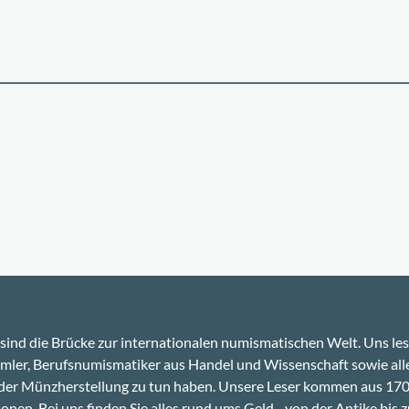
sind die Brücke zur internationalen numismatischen Welt. Uns le
ler, Berufsnumismatiker aus Handel und Wissenschaft sowie alle
 der Münzherstellung zu tun haben. Unsere Leser kommen aus 17
onen. Bei uns finden Sie alles rund ums Geld - von der Antike bis z