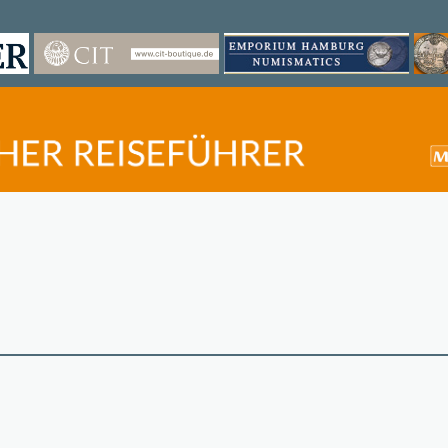
©
OpenStreetMap
contri