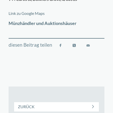
©
OpenStreetMap
contributors
+
Link zu Google Maps
−
Münzhändler und Auktionshäuser
ZURÜCK