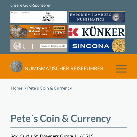
Home
/
Pete´s Coin & Currency
Pete´s Coin & Currency
944 Curtis St, Downers Grove, IL 60515