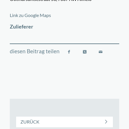
©
OpenStreetMap
contributors
+
Link zu Google Maps
−
Zulieferer
ZURÜCK