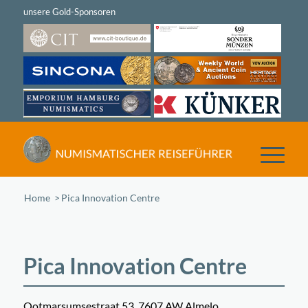
Home
/
Pica Innovation Centre
Pica Innovation Centre
Ootmarsumsestraat 53, 7607 AW Almelo