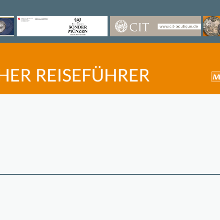
©
OpenStreetMap
contri