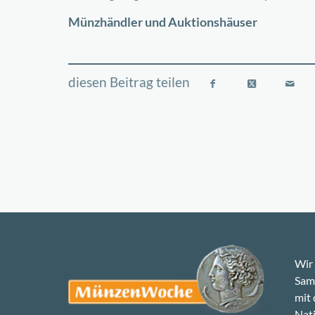
−
Münzhändler und Auktionshäuser
Wir 
Samm
mit
Nati