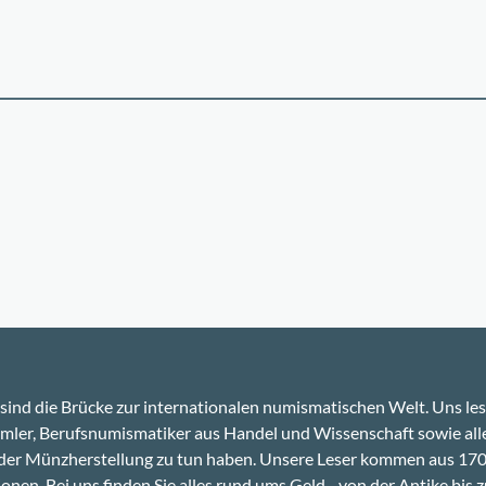
sind die Brücke zur internationalen numismatischen Welt. Uns le
ler, Berufsnumismatiker aus Handel und Wissenschaft sowie alle
 der Münzherstellung zu tun haben. Unsere Leser kommen aus 17
onen. Bei uns finden Sie alles rund ums Geld - von der Antike bis z