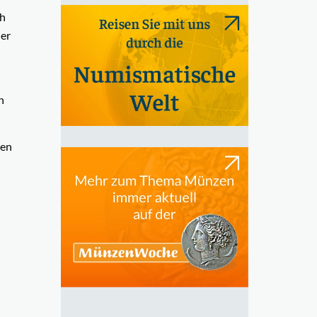
ch
er
n
sen