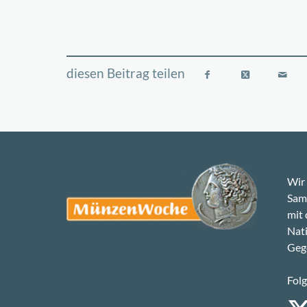
Wir 
Samm
mit
Nati
Gege
Folg