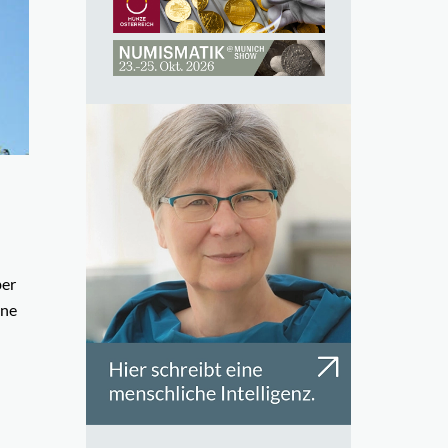
ber
ine