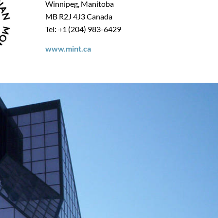
Winnipeg, Manitoba
MB R2J 4J3 Canada
Tel: +1 (204) 983-6429
www.mint.ca