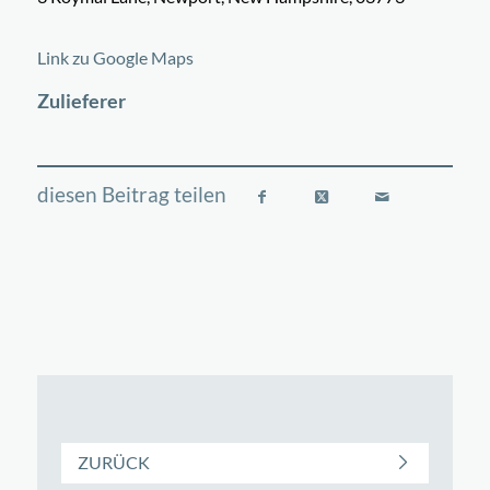
©
OpenStreetMap
contributors
+
Link zu Google Maps
−
Zulieferer
ZURÜCK