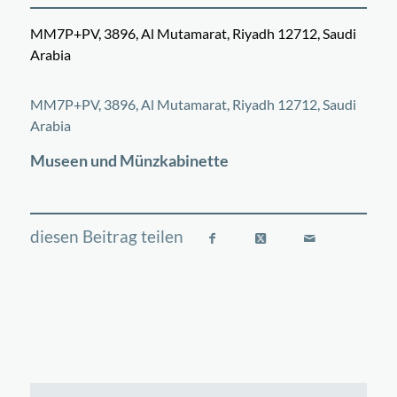
MM7P+PV, 3896, Al Mutamarat, Riyadh 12712, Saudi
Arabia
©
OpenStreetMap
contributors
+
MM7P+PV, 3896, Al Mutamarat, Riyadh 12712, Saudi
−
Arabia
Museen und Münzkabinette