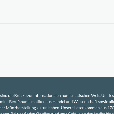
sind die Brücke zur internationalen numismatischen Welt. Uns le
ler, Berufsnumismatiker aus Handel und Wissenschaft sowie alle
 der Münzherstellung zu tun haben. Unsere Leser kommen aus 17
onen. Bei uns finden Sie alles rund ums Geld - von der Antike bis z