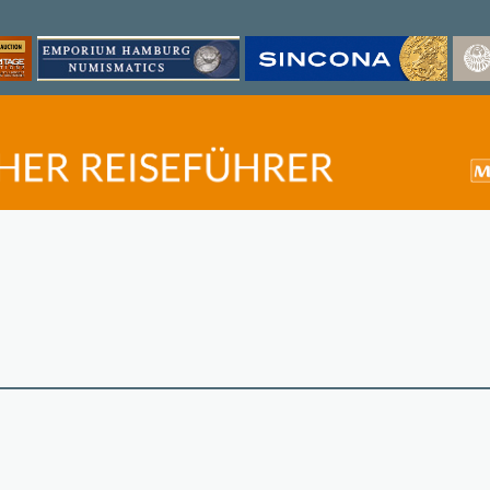
©
OpenStreetMap
contri