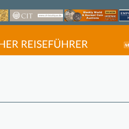
©
OpenStreetMap
contri