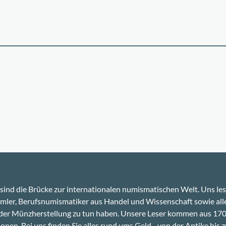
sind die Brücke zur internationalen numismatischen Welt. Uns le
ler, Berufsnumismatiker aus Handel und Wissenschaft sowie alle
 der Münzherstellung zu tun haben. Unsere Leser kommen aus 17
onen. Bei uns finden Sie alles rund ums Geld - von der Antike bis z