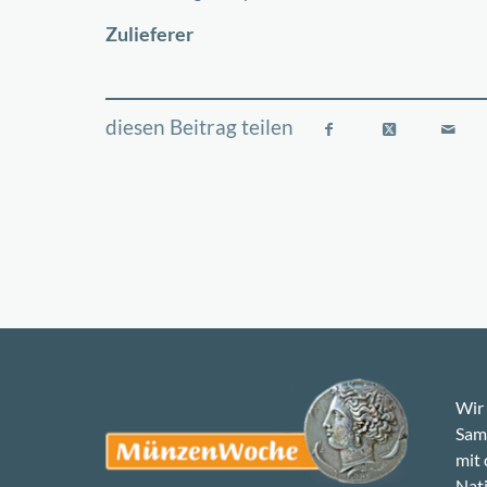
−
Zulieferer
Wir 
Samm
mit
Nati